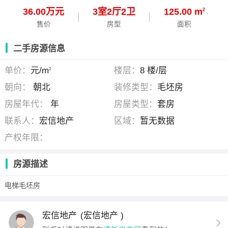
36.00万元
3
室
2
厅
2
卫
125.00 m
2
售价
房型
面积
二手房源信息
单价：
元/m
楼层：
8 楼/层
2
朝向：
朝北
装修类型：
毛坯房
房屋年代：
年
房屋类型：
套房
联系人：
宏信地产
区域：
暂无数据
产权年限：
房源描述
电梯毛坯房
宏信地产
(宏信地产 )